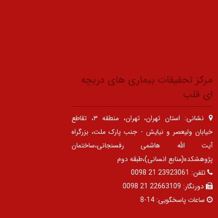
مرکز تحقیقات بیماری های دریچه
ای قلب
نشانی:
استان تهران، تهران، منطقه ۳، تقاطع
خیابان ولیعصر و نیایش - جنب پارک ملت، بزرگراه
آیت الله هاشمی رفسنجانی،ساختمان
پژوهشکده(منابع انسانی)،طبقه دوم
تلفن:
23923061 21 0098
دورنگار:
22663109 21 0098
ساعات پاسخگویی:
14-8